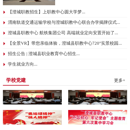
液及改正纸。
5、时间安排
【澄城职教招生】上职教中心圆大学梦...
初赛时间：2019年10月25号至11月25
渭南轨道交通运输学校与澄城职教中心联合办学揭牌仪式...
号之前班级竞赛；
决赛时间：2019年12月5日午自习
澄城县职教中心 航铁集团公司 高端就业定向安置开始了...
七、比赛地点
【全景VR】带您亲临体验，澄城县职教中心720°实景校园...
尚志楼306
八、评奖办法
招生公告 | 澄城县职业教育中心招生...
本次大赛共设一等奖2名，二等奖3
名，三等奖5名，由学校颁发证书。
学生就业方向...
澄城县职教
中心
学校党建
更多+
2019年10月
澄城县职业教育中心
规范汉字书写大赛活动总结
为了进一步丰富校园文化生活，弘扬
中华传统文化。促进规范用字，规范
书写，激发广大师生对汉字书写的兴
趣，提高学生学习语文知识的积极
性，引导学生正确识记汉字，掌握汉