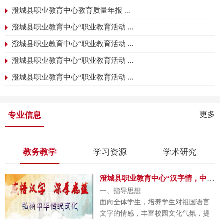
任担当、树立质量发展
澄城县职业教育中心教育质量年报 ...
观、宣传发展成绩、接受
澄城县职业教育中心“职业教育活动 ...
社会监督的重要载体，是
职业学校强化内涵发展，
澄城县职业教育中心“职业教育活动 ...
持续诊断和改进，全面提
澄城县职业教育中心“职业教育活动 ...
高人才培养质量的重要举
澄城县职业教育中心“职业教育活动 ...
措。根据陕西省教育厅
《关于做好陕西职业教育
质量报告（2024年度）编
制、发布和报送工作的通
更多
专业信息
知》要求，编写本年度质
量报告。
《澄城县职业教育中心
教务教学
学习资源
学术研究
2024年中等职业教育质量
年度报告》由学校基本情
澄城县职业教育中心“汉字情，中国梦”汉字听写大赛活动方案 ...
况、人才培养、服务贡
一、指导思想
献、文化传承、国际合
面向全体学生，培养学生对祖国语言
作、产教融合、发展保
文字的情感，丰富校园文化气氛，提