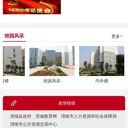
字的方法，提高规范使用汉字的意识
和能力，2019年12月5日下午，我校19
级45名学生在尚志楼306举行汉字听写
大赛。大赛以班级为单位，每班选出3
名选手参加比赛。本次大赛内容以语
校园风采
更多+
文基础字词为基准，包括教材中所涉
及到的相关词汇，以语文课本中出现
的字词为主，以及经典文学著作为
负。
本次活动在学校领导的大力支持，语
文老师的积极参与下，圆满落下帷
幕，现将活动比赛，活动情况总结如
笃楼
校园风采
尚朴楼
下，
大赛以班级为单位，每班选出3名选手
参加比赛。比赛内容均出自中职语文
友情链接
教材，比赛题型由词、成语、组词、
诗词填空两部分组成。要求书写正确
澄城县政府
澄城教育网
渭南市人力资源和社会保障局
规范，字体工整大方。比赛奖项设置
渭南市公共资源交易中心
为一等奖2名；二等奖3名；三等奖5