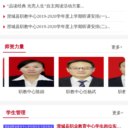
障、面临挑战八个部分组
高学生的语文素养，增进学生学习语
“品读经典 光亮人生”自主阅读活动方案...
文的兴趣。
成，重点展示贯彻落实新
二、大赛目的
澄城县职教中心2019-2020学年度上学期听课安排(一)...
《职业教育法》的关键举
为了提高学生学习语文知识的积极
措，反映党中央、国务院
澄城县职教中心2019-2020学年度上学期听课安排(二)...
性，引导学生正确识记汉字，掌握汉
决策部署在职业教育领域
字的音形义；为了学生能规范地书写
的改革实践，重点呈现提
汉字，使学生掌握汉字词的识记方
高职业教育质量，改善办
师资力量
更多+
法，体会学习所带来的快乐；激发学
学基础条件、建设并应用
生写字练字的兴趣，培养学生良好的
数字化资源、促进产教融
写字习惯，整体提高学生写字水平。
合校企“双元”育人、实
相信通过此次比赛，我们会更加热爱
施“职教高考”制度、开展
我们的汉字，体悟汉字丰富的文化内
高质量职业培训、健全内
涵。为传承中华灿烂文化，培养学生
部质量保证体系、实施东
认真规范书写汉字的良好习惯，根据
职教中心陈娟
职教中心任杨武
职教中
学校安排，组织19级学生开展“汉字
西协作行动计划、服务乡
情，中国梦”——汉字听写大赛活动，
村振兴、促进就业创业、
特制定本方案。
培育和传承工匠精神、开
学生管理
更多+
三、组织机构
展劳动和职业启蒙教育等
组 长：袁权社
方面工作的具体做法。年
澄城县职业教育中心学生岗位实习投诉电话 ...
成 员：周杨斌 王成民 豆宏庆 李