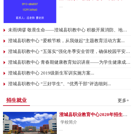
报制度将在推动职业教育
...
丽萍 张 娟
高质量发展方面发挥重大
评 委：周斌侠 李 娜
作用。
四、参赛对象
澄城县职业教育中心2024年度质量报告.pdf
19级每班3名学生
未雨绸缪 敬畏生命——澄城县职教中心 积极开展消防、地震应急疏散演练...
五、比赛办法
澄城县职教中心 “爱粮节粮，从我做起”主题教育活动方案...
1.各班级语文老师在备课组长的组织下
制定试题进行班内初
澄城县职教中心 “五落实”强化冬季安全管理，确保校园平安稳定...
赛，各班推举3名优秀选手参加学校决
赛。
澄城县职教中心 青春期健康教育知识讲座——为学生健康成长护航...
2.比赛内容参考中职语文教材中的生字
澄城县职教中心 2019级新生军训实施方案...
生词以及日常书写中
较生僻易错的字词。主要形式为根据
澄城县职教中心 “三好学生”、“优秀干部”评选细则...
拼音听写字词、判读正误、看部首写
汉字三部分。
招生就业
更多+
3. 比赛用纸由学校统一发放。一律用
钢笔或圆珠笔书写，书写用笔学生自
澄城县职业教育中心2020年招生简章 ...
己准备。
学校简介
4. 书写要求：书写干净，书写工整，
...
书写美观，书写正确，禁止使用涂改