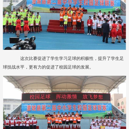
这次比赛促进了学生学习足球的积极性，提升了学生足
球技战水平，更有力的促进了校园足球的发展。