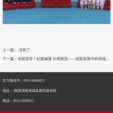
上一篇：
没有了
下一篇：
名校宣传丨职普融通 分类推进——创新发展中的澄城县职业教育中心
官方微信号：0913-6868013
地址 ：陕西渭南澄城县惠民路东段
电话：0913-6868013