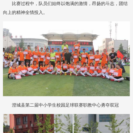
比赛过程中，队员们始终以饱满的激情，昂扬的斗志，团结
向上的精神全情投入。
澄城县第二届中小学生校园足球联赛职教中心勇夺双冠