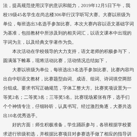
法，提高规范使用汉字的意识和能力，2019年12月5日下午，我
校19级45名学生在尚志楼306举行汉字听写大赛。大赛以班级为
单位，每班选出3名选手参加比赛。本次大赛内容以语文基础字词
为基准，包括教材中所涉及到的相关词汇，以语文课本中出现的
字词为主，以及经典文学著作为负。
本次活动在学校领导的大力支持，语文老师的积极参与下，
圆满落下帷幕，现将活动比赛，活动情况总结如下，
大赛以班级为单位，每班选出3名选手参加比赛。比赛内容均
出自中职语文教材，比赛题型由词、成语、组词、诗词填空两部
分组成。要求书写正确规范，字体工整大方。比赛奖项设置为一
等奖2名；二等奖3名；三等奖5名。比赛现场紧张有序，选手们
个个神情专注，仔细聆听，认真书写。经过激烈角逐，大赛共选
出10名优秀选手。
好的方面：师生积极准备，学生踊跃参与，各班根据学校要
求进行班级初选，并根据比赛项目对参赛选手做了相应的指导训